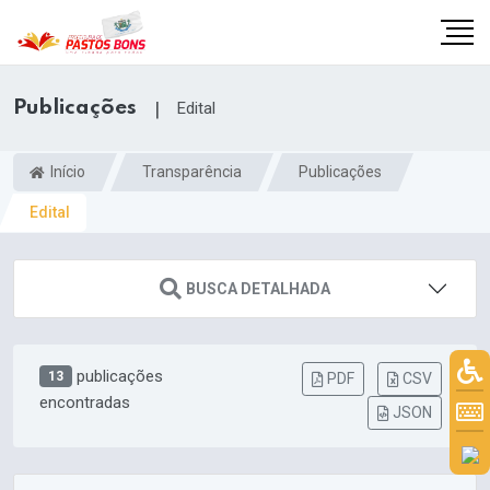
Publicações
|
Edital
Início
Transparência
Publicações
Edital
BUSCA DETALHADA
publicações
13
PDF
CSV
encontradas
m
JSON