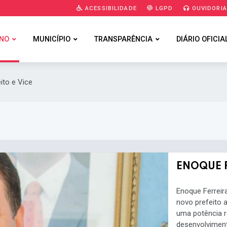
ACESSIBILIDADE
LGPD
OUVIDORI
NO
MUNICÍPIO
TRANSPARÊNCIA
DIÁRIO OFICIA
ito e Vice
ENOQUE 
Enoque Ferreir
novo prefeito
uma potência r
desenvolviment