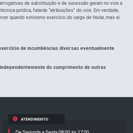
prerrogativas de substituição e de sucessão geram no vice a
écnica jurídica, falarde “atribuições” do vice. Em verdade,
ercer quando estiverno exercício do cargo de titular, mas aí
 exercício de incumbências diversas eventualmente
r, independentemente do cumprimento de outras
ATENDIMENTO
De Segunda a Sexta 08:00 às 17:00