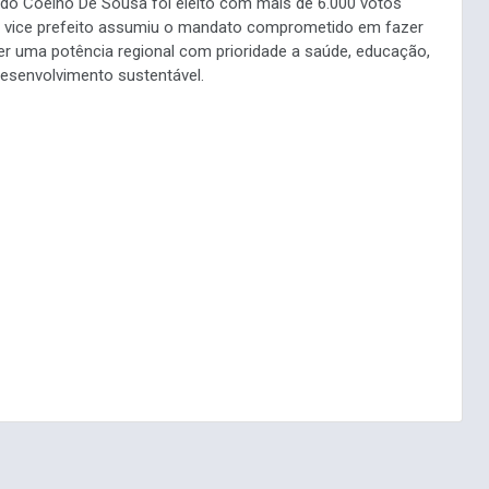
ldo Coelho De Sousa foi eleito com mais de 6.000 votos
o vice prefeito assumiu o mandato comprometido em fazer
r uma potência regional com prioridade a saúde, educação,
desenvolvimento sustentável.