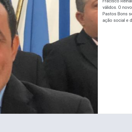
Fracisco Reina
válidos. O nov
Pastos Bons se
ação social e 