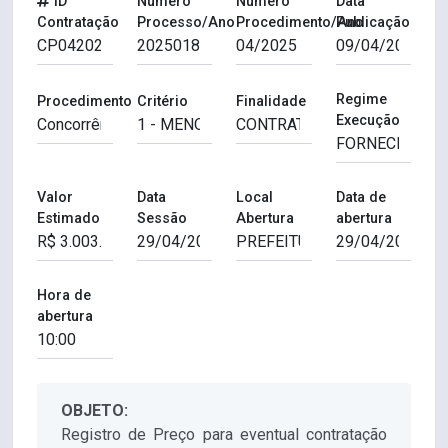
ID
Número
Número
Data
Contratação
Processo/Ano
Procedimento/Ano
Publicação
Regime
Procedimento
Critério
Finalidade
Execução
Valor
Data
Local
Data de
Estimado
Sessão
Abertura
abertura
Hora de
abertura
OBJETO:
Registro de Preço para eventual contratação