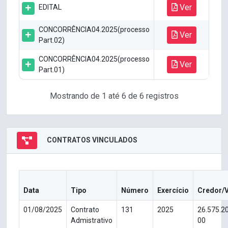
Ver
EDITAL
CONCORRÊNCIA04.2025(processo
Ver
Part.02)
CONCORRÊNCIA04.2025(processo
Ver
Part.01)
Mostrando de 1 até 6 de 6 registros
CONTRATOS VINCULADOS
Data
Tipo
Número
Exercício
Credor/
01/08/2025
Contrato
131
2025
26.575.2
Admistrativo
00