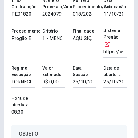
ID
Número
Número
Data
Contratação
Processo/Ano
Procedimento/Ano
Publicação
Sistema
Procedimento
Critério
Finalidade
Pregão
Regime
Valor
Data
Data de
Execução
Estimado
Sessão
abertura
Hora de
abertura
OBJETO: