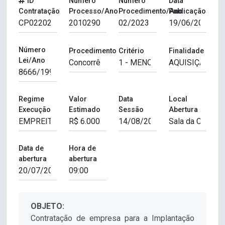
ID
Número
Número
Data
Contratação
Processo/Ano
Procedimento/Ano
Publicação
Número
Procedimento
Critério
Finalidade
Lei/Ano
Regime
Valor
Data
Local
Execução
Estimado
Sessão
Abertura
Data de
Hora de
abertura
abertura
OBJETO:
Contratação de empresa para a Implantação