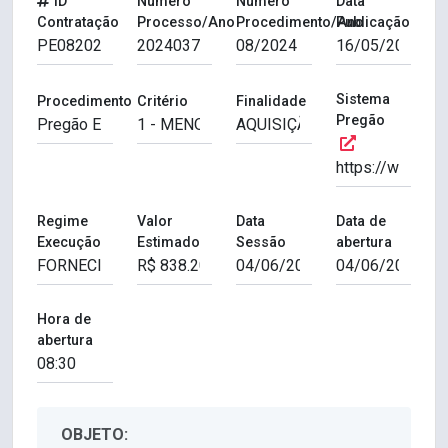
ID
Número
Número
Data
Contratação
Processo/Ano
Procedimento/Ano
Publicação
Sistema
Procedimento
Critério
Finalidade
Pregão
Regime
Valor
Data
Data de
Execução
Estimado
Sessão
abertura
Hora de
abertura
OBJETO: