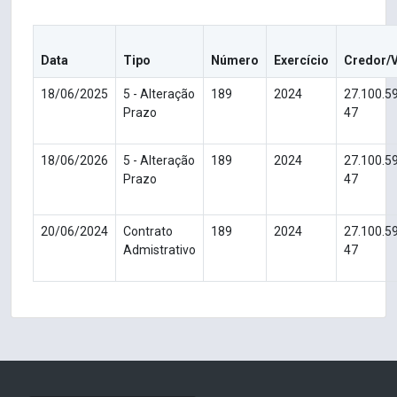
Data
Tipo
Número
Exercício
Credor/
18/06/2025
5 - Alteração
189
2024
27.100.5
Prazo
47
18/06/2026
5 - Alteração
189
2024
27.100.5
Prazo
47
20/06/2024
Contrato
189
2024
27.100.5
Admistrativo
47