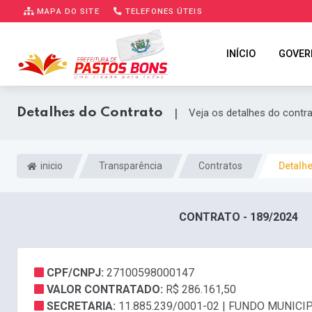
MAPA DO SITE
TELEFONES ÚTEIS
INÍCIO
GOVER
Detalhes do Contrato
|
Veja os detalhes do contr
inicio
Transparência
Contratos
Detalh
CONTRATO - 189/2024
CPF/CNPJ:
27100598000147
VALOR CONTRATADO:
R$ 286.161,50
SECRETARIA:
11.885.239/0001-02 | FUNDO MUNICI