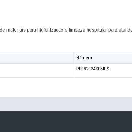
e materiais para hígíenlzaçao e limpeza hospitalar para aten
Número
PE082024SEMUS