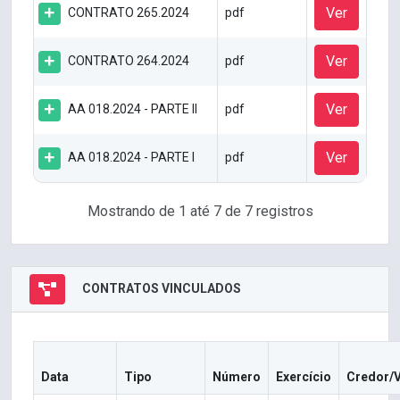
Ver
CONTRATO 265.2024
pdf
Ver
CONTRATO 264.2024
pdf
Ver
AA 018.2024 - PARTE II
pdf
Ver
AA 018.2024 - PARTE I
pdf
Mostrando de 1 até 7 de 7 registros
CONTRATOS VINCULADOS
Data
Tipo
Número
Exercício
Credor/