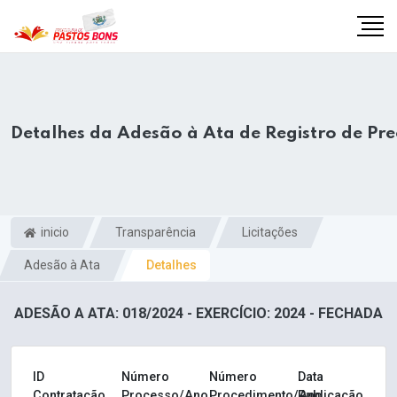
Detalhes da Adesão à Ata de Registro de Pr
inicio
Transparência
Licitações
Adesão à Ata
Detalhes
ADESÃO A ATA: 018/2024 - EXERCÍCIO: 2024 - FECHADA
m
ID
Número
Número
Data
Contratação
Processo/Ano
Procedimento/Ano
Publicação