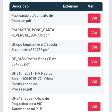
Descricao
Extensão
Ver
Publicação do Contrato de
Ver
Repasse.pdf
PM PASTOS BONS_CARTA
Ver
REVERSAL_884736.pdf
Ofícios Legislativo e Cláusula
Ver
Suspensiva 884736.pdf
OF_0456 Pastos Bons CR nº
Ver
884736.pdf
OF 610_2021 - PM Pastos
Bons - 1064078-77 - Oficio
Ver
Continuidade do
Processo.pdf
OF 249_2022 - Oficio de
Requisitos para AIO
Ver
Automatica na P+B-