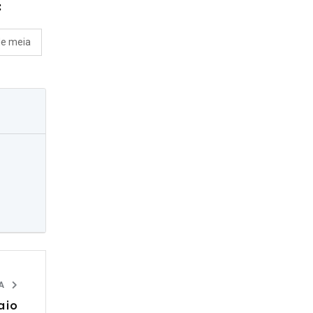
:
de meia
IA
aio