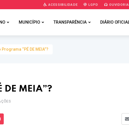
ACESSIBILIDADE
LGPD
OUVIDORI
NO
MUNICÍPIO
TRANSPARÊNCIA
DIÁRIO OFICIA
o Programa “PÉ DE MEIA”?
É DE MEIA”?
ZAÇÕES
s Mídias
Enviar para um amigo