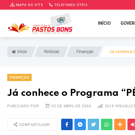
MAPA DO SITE
TELEFONES ÚTEIS
INÍCIO
GOVER
Início
Notícias
Finanças
Já conhece 
FINANÇAS
Já conhece o Programa “P
PUBLICADO POR:
02 DE ABRIL DE 2024
3210 VISUALI
Facebook
Messenger
Twitter
Whatsapp
Outra
COMPARTILHAR: