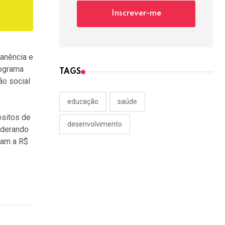
Inscrever-me
anência e
rograma
TAGS
ão social
educação
saúde
sitos de
desenvolvimento
iderando
gam a R$