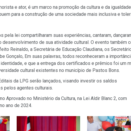
ista e ator, é um marco na promoção da cultura e da igualdade.
ribuem para a construção de uma sociedade mais inclusiva e toler
dos pela lei compartilharam suas experiências, cantaram, dançara
 desenvolvimento de sua atividade cultural. O evento também c
eito Reinaldo, a Secretária de Educação Claudiana, os Secretári
gibe Gonçalo, Em suas palavras, todos reconheceram a importânc
 identidade, e que a entrega dos certificados e prêmios foi um
iversidade cultural existentes no município de Pastos Bons.
ditais da LPG serão lançados, visando investir os saldos
 pelos agentes culturais.
o Aprovado no Ministério da Cultura, na Lei Aldir Blanc 2, com
 no ano de 2024.