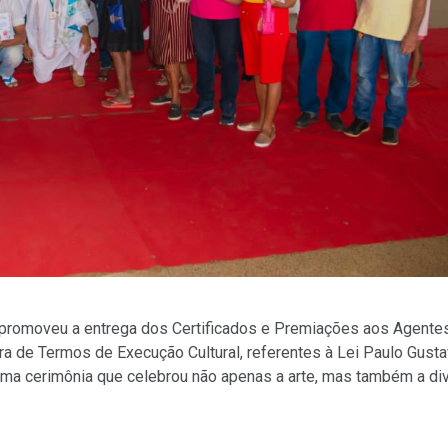
 promoveu a entrega dos Certificados e Premiações aos Agente
ra de Termos de Execução Cultural, referentes à Lei Paulo Gusta
ma cerimônia que celebrou não apenas a arte, mas também a di