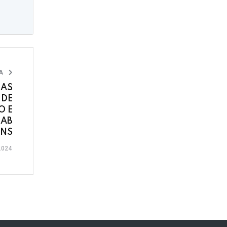
IA
 AS
 DE
O E
UAB
ONS
2024