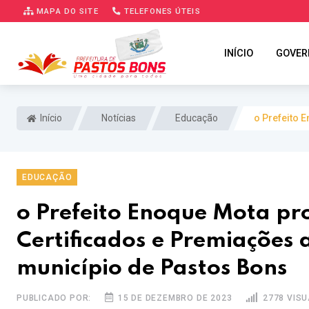
MAPA DO SITE
TELEFONES ÚTEIS
INÍCIO
GOVER
Início
Notícias
Educação
o Prefeito 
EDUCAÇÃO
o Prefeito Enoque Mota p
Certificados e Premiações 
município de Pastos Bons
PUBLICADO POR:
15 DE DEZEMBRO DE 2023
2778 VIS