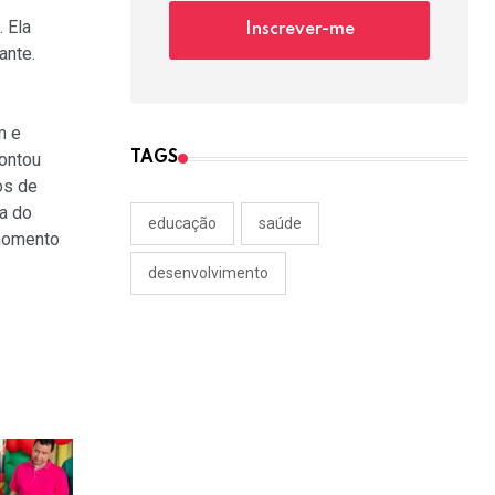
 Ela
Inscrever-me
ante.
m e
TAGS
ontou
os de
ia do
educação
saúde
 momento
desenvolvimento