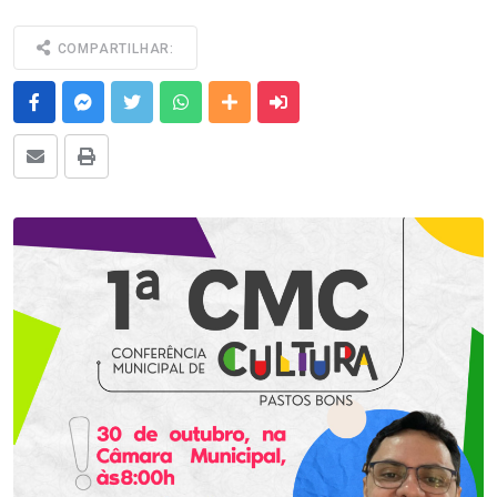
COMPARTILHAR:
Facebook
Messenger
Twitter
Whatsapp
Outras Mídias
Enviar para um amigo
E-mail
Imprimir