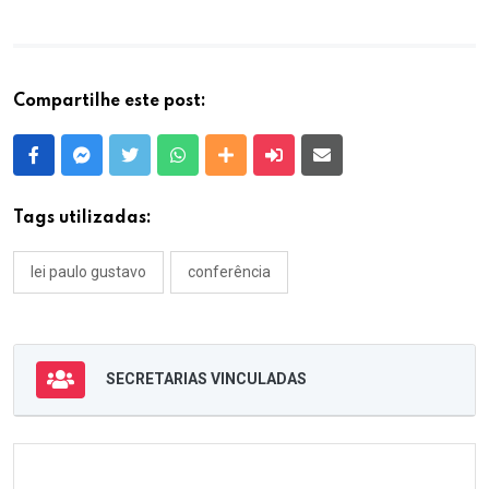
Compartilhe este post:
Facebook
Messenger
Twitter
Whatsapp
Outras Mídias
Enviar para um amigo
E-mail
Tags utilizadas:
lei paulo gustavo
conferência
SECRETARIAS VINCULADAS