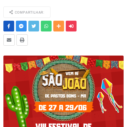
COMPARTILHAR:
Facebook
Messenger
Twitter
Whatsapp
Outras Mídias
Enviar para um amigo
E-mail
Imprimir