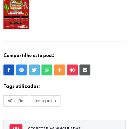
Compartilhe este post:
Facebook
Messenger
Twitter
Whatsapp
Outras Mídias
Enviar para um amigo
E-mail
Tags utilizadas:
são joão
festa junina
SECRETARIAS VINCULADAS