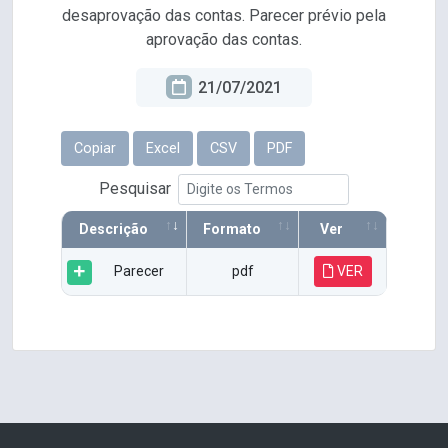
desaprovação das contas. Parecer prévio pela
aprovação das contas.
21/07/2021
Copiar
Excel
CSV
PDF
Pesquisar
Descrição
Formato
Ver
Parecer
pdf
VER