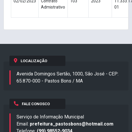
02/02/2023
Contrato
103
2023
11.333.1
Admistrativo
01
LOCALIZAÇÃO
Avenida Domingos Sertão, 1000, São José - CEP:
65.870-000 - Pastos Bons / MA
FALE CONOSCO
Serviço de Informação Municipal
Email:
prefeitura_pastosbons@hotmail.com
Telefone:
(99) 98552-9034