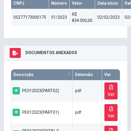
CNPJ
Número
Valor
Data início
Da
R$
05277173000175
01/2023
02/02/2023
02
834.000,00
DOCUMENTOS ANEXADOS
Descrição
Extensão
Ver
PE012023(PART02)
pdf
Ver
PE012023(PART01)
pdf
Ver