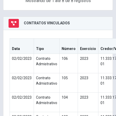
Mostrando de 1 até 8 de 8 registros
CONTRATOS VINCULADOS
Data
Tipo
Número
Exercício
Credor/
02/02/2023
Contrato
106
2023
11.333.1
Admistrativo
01
02/02/2023
Contrato
105
2023
11.333.1
Admistrativo
01
02/02/2023
Contrato
104
2023
11.333.1
Admistrativo
01