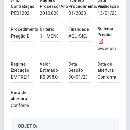
ID
Número
Número
Data
Contratação
Processo/Ano
Procedimento/Ano
Publicação
Sistema
Procedimento
Critério
Finalidade
Pregão
Regime
Valor
Data
Data de
Execução
Estimado
Sessão
abertura
Hora de
abertura
OBJETO: