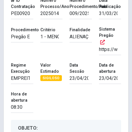
ID
Número
Número
Data
Contratação
Processo/Ano
Procedimento/Ano
Publicação
Sistema
Procedimento
Critério
Finalidade
Pregão
Regime
Valor
Data
Data de
Execução
Estimado
Sessão
abertura
SIGILOSO
Hora de
abertura
OBJETO: