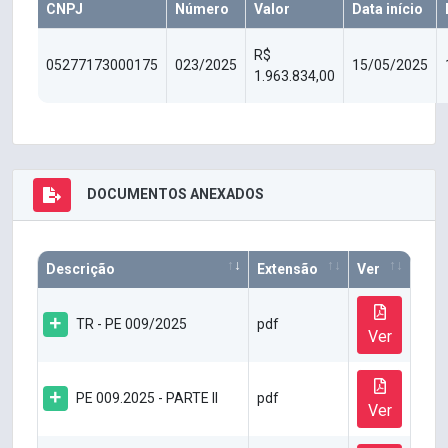
CNPJ
Número
Valor
Data início
R$
05277173000175
023/2025
15/05/2025
1.963.834,00
DOCUMENTOS ANEXADOS
Descrição
Extensão
Ver
TR - PE 009/2025
pdf
Ver
PE 009.2025 - PARTE II
pdf
Ver