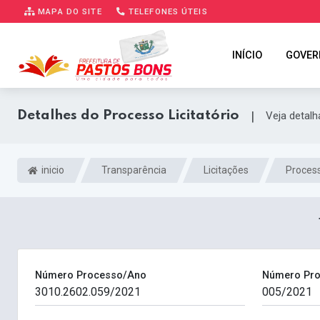
MAPA DO SITE
TELEFONES ÚTEIS
INÍCIO
GOVER
Detalhes do Processo Licitatório
|
Veja detal
inicio
Transparência
Licitações
Process
Número Processo/Ano
Número Pro