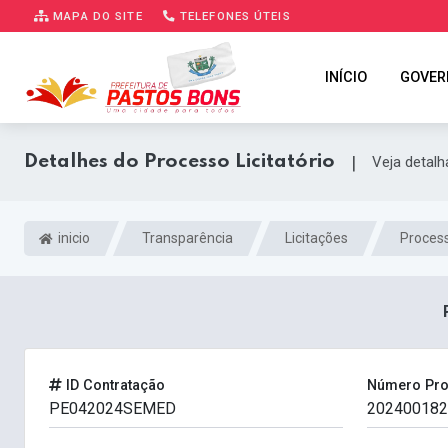
MAPA DO SITE
TELEFONES ÚTEIS
INÍCIO
GOVER
Detalhes do Processo Licitatório
|
Veja detal
inicio
Transparência
Licitações
Process
ID Contratação
Número Pr