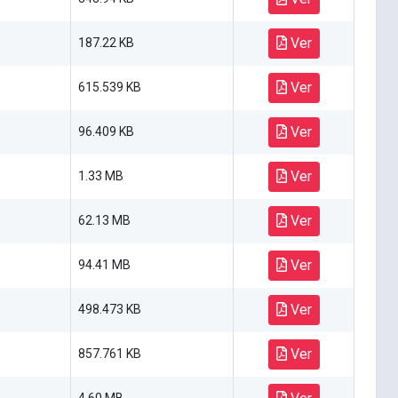
Ver
187.22 KB
Ver
615.539 KB
Ver
96.409 KB
Ver
1.33 MB
Ver
62.13 MB
Ver
94.41 MB
Ver
498.473 KB
Ver
857.761 KB