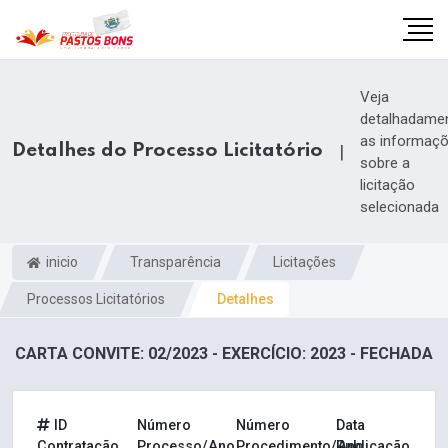
Veja
detalhadame
as informaç
Detalhes do Processo Licitatório
|
sobre a
licitação
selecionada
inicio
Transparência
Licitações
Processos Licitatórios
Detalhes
CARTA CONVITE: 02/2023 - EXERCÍCIO: 2023 - FECHADA
m
ID
Número
Número
Data
Contratação
Processo/Ano
Procedimento/Ano
Publicação