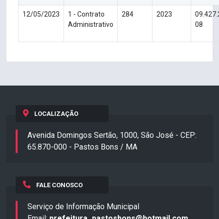
12/05/2023
1 - Contrato
284
2023
09.427
Administrativo
08
LOCALIZAÇÃO
Avenida Domingos Sertão, 1000, São José - CEP:
65.870-000 - Pastos Bons / MA
FALE CONOSCO
Serviço de Informação Municipal
Email:
prefeitura_pastosbons@hotmail.com