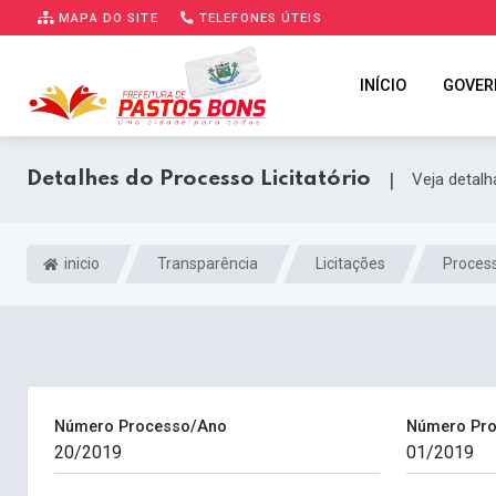
MAPA DO SITE
TELEFONES ÚTEIS
INÍCIO
GOVER
Detalhes do Processo Licitatório
|
Veja detal
inicio
Transparência
Licitações
Process
Número Processo/Ano
Número Pro