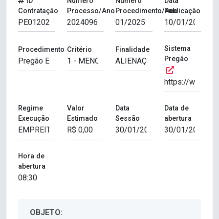
ID
Número
Número
Data
Contratação
Processo/Ano
Procedimento/Ano
Publicação
Sistema
Procedimento
Critério
Finalidade
Pregão
Regime
Valor
Data
Data de
Execução
Estimado
Sessão
abertura
Hora de
abertura
OBJETO: