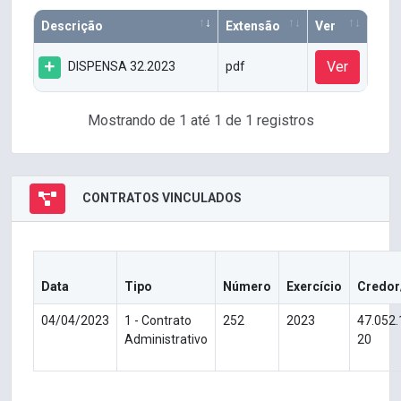
Descrição
Extensão
Ver
Ver
DISPENSA 32.2023
pdf
Mostrando de 1 até 1 de 1 registros
CONTRATOS VINCULADOS
Data
Tipo
Número
Exercício
Credor
04/04/2023
1 - Contrato
252
2023
47.052
Administrativo
20