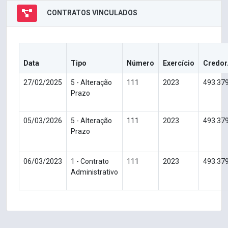
CONTRATOS VINCULADOS
Data
Tipo
Número
Exercício
Credor
27/02/2025
5 - Alteração
111
2023
493.37
Prazo
05/03/2026
5 - Alteração
111
2023
493.37
Prazo
06/03/2023
1 - Contrato
111
2023
493.37
Administrativo