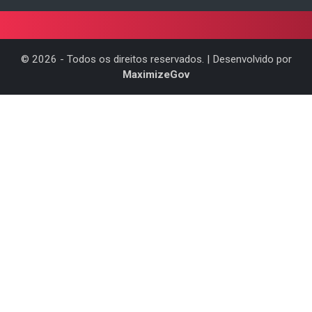
©
2026
- Todos os direitos reservados. | Desenvolvido por
MaximizeGov