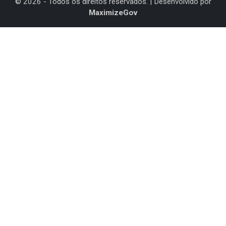
©
2026
- Todos os direitos reservados. | Desenvolvido por
MaximizeGov