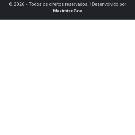
©
2026
- Todos os direitos reservados. | Desenvolvido por
MaximizeGov