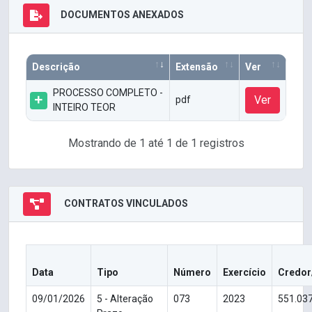
DOCUMENTOS ANEXADOS
Descrição
Extensão
Ver
PROCESSO COMPLETO -
Ver
pdf
INTEIRO TEOR
Mostrando de 1 até 1 de 1 registros
CONTRATOS VINCULADOS
Data
Tipo
Número
Exercício
Credor
09/01/2026
5 - Alteração
073
2023
551.03