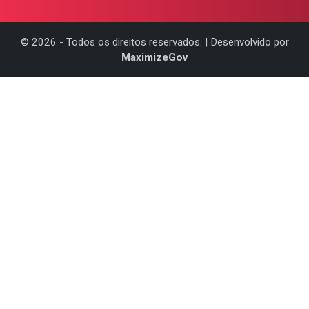
©
2026
- Todos os direitos reservados. | Desenvolvido por
MaximizeGov