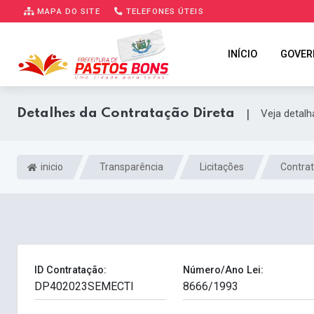
MAPA DO SITE
TELEFONES ÚTEIS
INÍCIO
GOVER
Detalhes da Contratação Direta
|
Veja detal
inicio
Transparência
Licitações
Contrat
ID Contratação:
Número/Ano Lei: