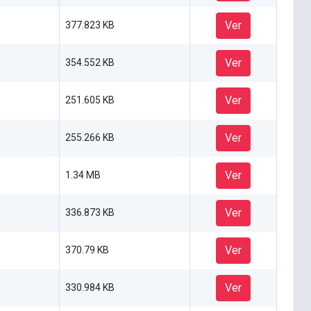
Ver
377.823 KB
Ver
354.552 KB
Ver
251.605 KB
Ver
255.266 KB
Ver
1.34 MB
Ver
336.873 KB
Ver
370.79 KB
Ver
330.984 KB