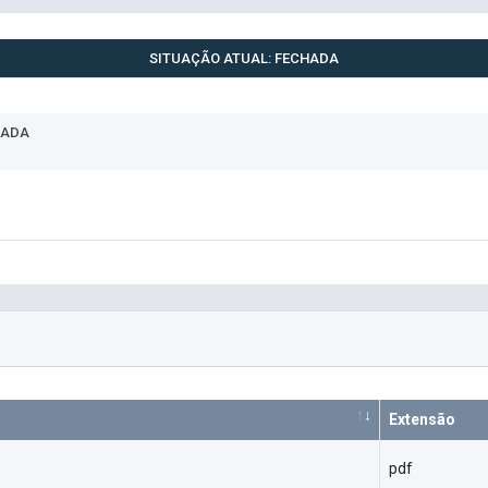
SITUAÇÃO ATUAL: FECHADA
HADA
Extensão
pdf