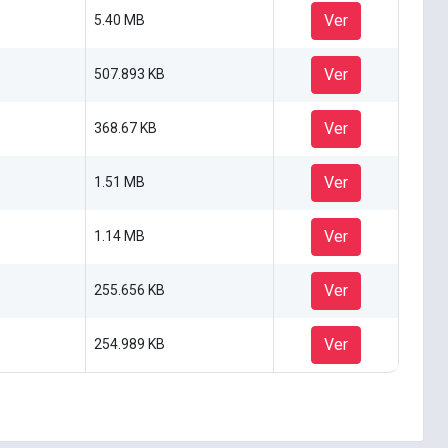
Ver
5.40 MB
Ver
507.893 KB
Ver
368.67 KB
Ver
1.51 MB
Ver
1.14 MB
Ver
255.656 KB
Ver
254.989 KB