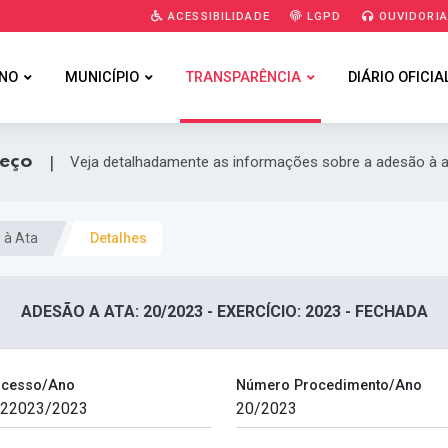
ACESSIBILIDADE
LGPD
OUVIDORI
NO
MUNICÍPIO
TRANSPARÊNCIA
DIÁRIO OFICIA
reço
|
Veja detalhadamente as informações sobre a adesão à a
 à Ata
Detalhes
ADESÃO A ATA: 20/2023 - EXERCÍCIO: 2023 - FECHADA
ocesso/Ano
Número Procedimento/Ano