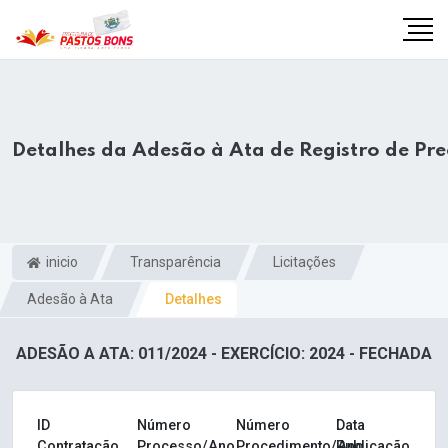
Detalhes da Adesão à Ata de Registro de Pr
inicio
Transparência
Licitações
Adesão à Ata
Detalhes
ADESÃO A ATA: 011/2024 - EXERCÍCIO: 2024 - FECHADA
m
ID
Número
Número
Data
Contratação
Processo/Ano
Procedimento/Ano
Publicação