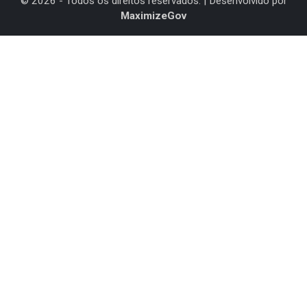
©
2026
- Todos os direitos reservados. | Desenvolvido por
MaximizeGov