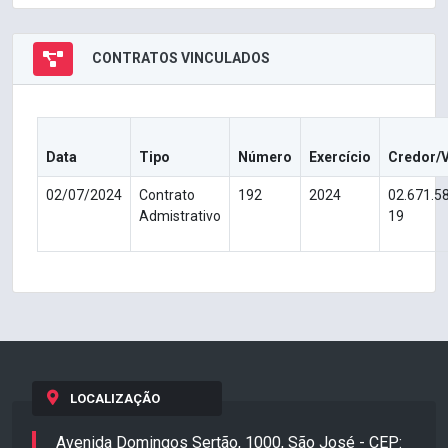
CONTRATOS VINCULADOS
Data
Tipo
Número
Exercício
Credor/
02/07/2024
Contrato
192
2024
02.671.5
Admistrativo
19
LOCALIZAÇÃO
Avenida Domingos Sertão, 1000, São José - CEP: