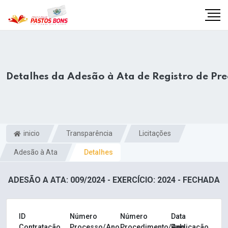
Detalhes da Adesão à Ata de Registro de Pr
inicio
Transparência
Licitações
Adesão à Ata
Detalhes
ADESÃO A ATA: 009/2024 - EXERCÍCIO: 2024 - FECHADA
m
ID
Número
Número
Data
Contratação
Processo/Ano
Procedimento/Ano
Publicação