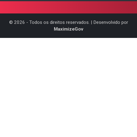
©
2026
- Todos os direitos reservados. | Desenvolvido por
MaximizeGov