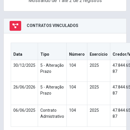
Mostrando de 1 até 2 de 2 registros
CONTRATOS VINCULADOS
Data
Tipo
Número
Exercício
Credor/
30/12/2025
5 - Alteração
104
2025
47.844.6
Prazo
87
26/06/2026
5 - Alteração
104
2025
47.844.6
Prazo
87
06/06/2025
Contrato
104
2025
47.844.6
Admistrativo
87