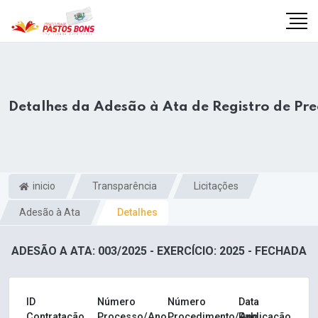
Detalhes da Adesão à Ata de Registro de Pr
inicio
Transparência
Licitações
Adesão à Ata
Detalhes
ADESÃO A ATA: 003/2025 - EXERCÍCIO: 2025 - FECHADA
m
ID
Número
Número
Data
Contratação
Processo/Ano
Procedimento/Ano
Publicação