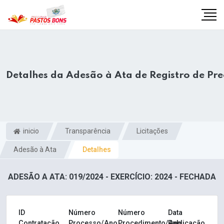
Detalhes da Adesão à Ata de Registro de Pr
inicio
Transparência
Licitações
Adesão à Ata
Detalhes
ADESÃO A ATA: 019/2024 - EXERCÍCIO: 2024 - FECHADA
m
ID
Número
Número
Data
Contratação
Processo/Ano
Procedimento/Ano
Publicação