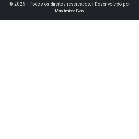
©
2026
- Todos os direitos reservados. | Desenvolvido por
MaximizeGov