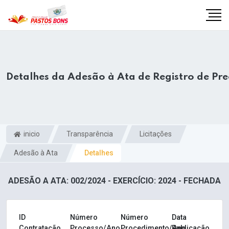
Detalhes da Adesão à Ata de Registro de Pr
inicio
Transparência
Licitações
Adesão à Ata
Detalhes
ADESÃO A ATA: 002/2024 - EXERCÍCIO: 2024 - FECHADA
m
ID
Número
Número
Data
Contratação
Processo/Ano
Procedimento/Ano
Publicação