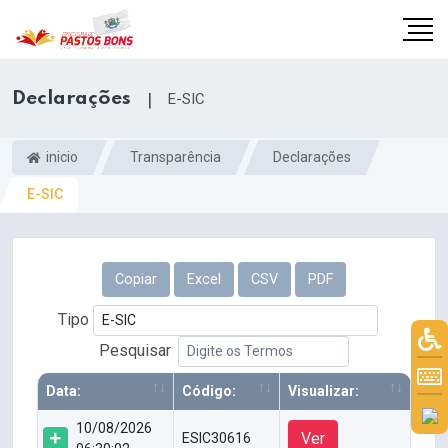
Declarações
|
E-SIC
inicio
Transparência
Declarações
E-SIC
Copiar
Excel
CSV
PDF
Tipo
Pesquisar
m
Data:
Código:
Visualizar:
10/08/2026
Ver
ESIC30616