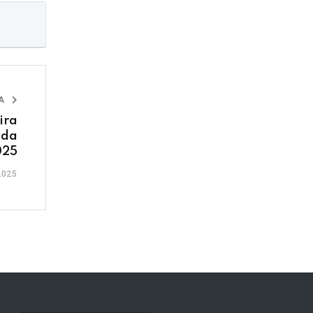
IA
ira
 da
025
2025