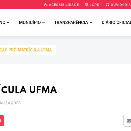
ACESSIBILIDADE
LGPD
OUVIDORI
NO
MUNICÍPIO
TRANSPARÊNCIA
DIÁRIO OFICIA
ÃO PRÉ-MATRÍCULA UFMA
ÍCULA UFMA
UALIZAÇÕES
s Mídias
Enviar para um amigo