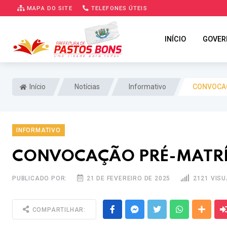
MAPA DO SITE
TELEFONES ÚTEIS
INÍCIO
GOVER
Início
Notícias
Informativo
CONVOCAÇ
INFORMATIVO
CONVOCAÇÃO PRÉ-MATR
PUBLICADO POR:
21 DE FEVEREIRO DE 2025
2121 VIS
Facebook
Messenger
Twitter
Whatsapp
Outra
COMPARTILHAR: