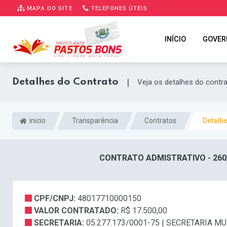
MAPA DO SITE
TELEFONES ÚTEIS
INÍCIO
GOVER
Detalhes do Contrato
|
Veja os detalhes do contr
inicio
Transparência
Contratos
Detalh
CONTRATO ADMISTRATIVO - 260
CPF/CNPJ:
48017710000150
VALOR CONTRATADO:
R$ 17.500,00
SECRETARIA:
05.277.173/0001-75 | SECRETARIA 