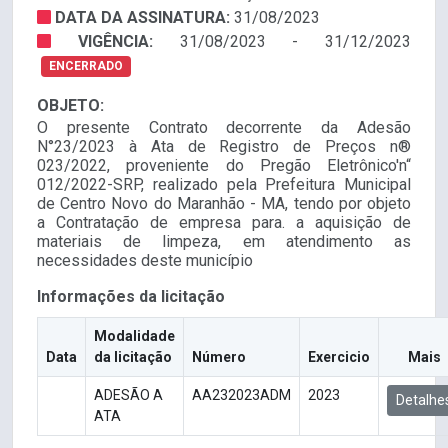
DATA DA ASSINATURA:
31/08/2023
VIGÊNCIA:
31/08/2023 - 31/12/2023
ENCERRADO
OBJETO:
O presente Contrato decorrente da Adesão
N°23/2023 à Ata de Registro de Preços n®
023/2022, proveniente do Pregão Eletrônico'n“
012/2022-SRP, realizado pela Prefeitura Municipal
de Centro Novo do Maranhão - MA, tendo por objeto
a Contratação de empresa para. a aquisição de
materiais de limpeza, em atendimento as
necessidades deste município
Informações da licitação
Modalidade
Data
da licitação
Número
Exercicio
Mais
ADESÃO A
AA232023ADM
2023
Detalhe
ATA