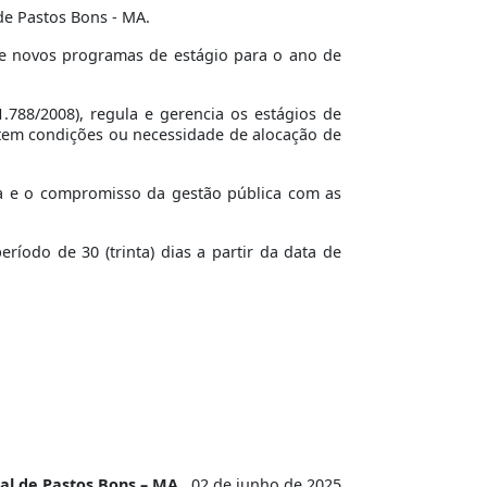
de Pastos Bons - MA.
e novos programas de estágio para o ano de
.788/2008), regula e gerencia os estágios de
stem condições ou necessidade de alocação de
cia e o compromisso da gestão pública com as
íodo de 30 (trinta) dias a partir da data de
pal de Pastos Bons – MA
, 02 de junho de 2025