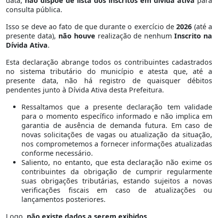
data,
não dispõe de lista dos inscritos em dívida ativa
para
consulta pública.
Isso se deve ao fato de que durante o exercício de
2026
(até a
presente data),
não houve
realização de nenhum
Inscrito na
Dívida Ativa
.
Esta declaração abrange todos os contribuintes cadastrados
no sistema tributário do município e atesta que, até a
presente data, não há registro de quaisquer débitos
pendentes junto à Dívida Ativa desta Prefeitura.
Ressaltamos que a presente declaração tem validade
para o momento específico informado e não implica em
garantia de ausência de demanda futura. Em caso de
novas solicitações de vagas ou atualização da situação,
nos comprometemos a fornecer informações atualizadas
conforme necessário.
Saliento, no entanto, que esta declaração não exime os
contribuintes da obrigação de cumprir regularmente
suas obrigações tributárias, estando sujeitos a novas
verificações fiscais em caso de atualizações ou
lançamentos posteriores.
Logo,
não existe dados a serem exibidos
.