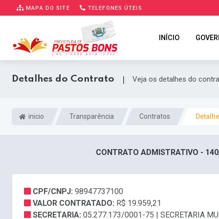
MAPA DO SITE
TELEFONES ÚTEIS
INÍCIO
GOVER
Detalhes do Contrato
|
Veja os detalhes do contr
inicio
Transparência
Contratos
Detalh
CONTRATO ADMISTRATIVO - 140
CPF/CNPJ:
98947737100
VALOR CONTRATADO:
R$ 19.959,21
SECRETARIA:
05.277.173/0001-75 | SECRETARIA 