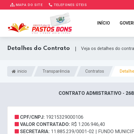
MAPA DO SITE
TELEFONES ÚTEIS
INÍCIO
GOVER
Detalhes do Contrato
|
Veja os detalhes do contr
inicio
Transparência
Contratos
Detalh
CONTRATO ADMISTRATIVO - 268
CPF/CNPJ:
19215329000106
VALOR CONTRATADO:
R$ 1.206.946,40
SECRETARIA:
11.885.239/0001-02 | FUNDO MUNICI