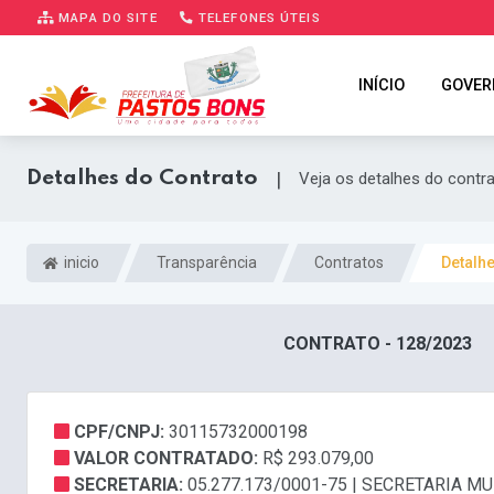
MAPA DO SITE
TELEFONES ÚTEIS
INÍCIO
GOVER
Detalhes do Contrato
|
Veja os detalhes do contr
inicio
Transparência
Contratos
Detalh
CONTRATO - 128/2023
CPF/CNPJ:
30115732000198
VALOR CONTRATADO:
R$ 293.079,00
SECRETARIA:
05.277.173/0001-75 | SECRETARIA 