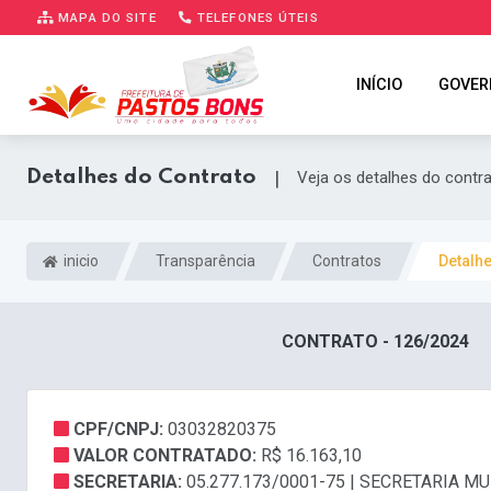
MAPA DO SITE
TELEFONES ÚTEIS
INÍCIO
GOVER
Detalhes do Contrato
|
Veja os detalhes do contr
inicio
Transparência
Contratos
Detalh
CONTRATO - 126/2024
CPF/CNPJ:
03032820375
VALOR CONTRATADO:
R$ 16.163,10
SECRETARIA:
05.277.173/0001-75 | SECRETARIA 