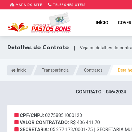
MAPA DO SITE
TELEFONES ÚTEIS
INÍCIO
GOVER
Detalhes do Contrato
|
Veja os detalhes do contr
inicio
Transparência
Contratos
Detalh
CONTRATO - 046/2024
CPF/CNPJ:
02758851000123
VALOR CONTRATADO:
R$ 436.441,70
SECRETARIA:
05.277.173/0001-75 | SECRETARIA 