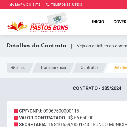
MAPA DO SITE
TELEFONES ÚTEIS
INÍCIO
GOVER
Detalhes do Contrato
|
Veja os detalhes do contr
inicio
Transparência
Contratos
Detalh
CONTRATO - 285/2024
CPF/CNPJ:
09067500000115
VALOR CONTRATADO:
R$ 56.650,00
SECRETARIA:
16.810.659/0001-43 | FUNDO MUNICI