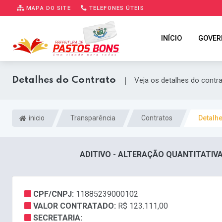
MAPA DO SITE
TELEFONES ÚTEIS
INÍCIO
GOVER
Detalhes do Contrato
|
Veja os detalhes do contr
inicio
Transparência
Contratos
Detalh
ADITIVO - ALTERAÇÃO QUANTITATIVA 
CPF/CNPJ:
11885239000102
VALOR CONTRATADO:
R$ 123.111,00
SECRETARIA: