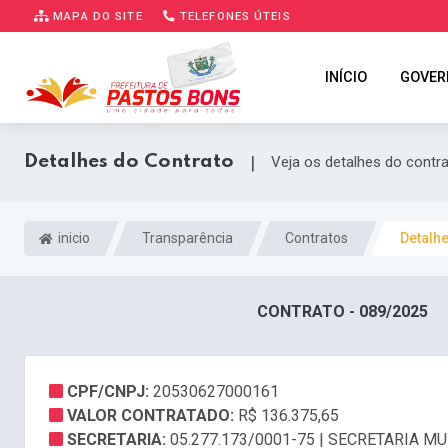
MAPA DO SITE
TELEFONES ÚTEIS
INÍCIO
GOVER
Detalhes do Contrato
|
Veja os detalhes do contr
inicio
Transparência
Contratos
Detalh
CONTRATO - 089/2025
CPF/CNPJ:
20530627000161
VALOR CONTRATADO:
R$ 136.375,65
SECRETARIA:
05.277.173/0001-75 | SECRETARIA 