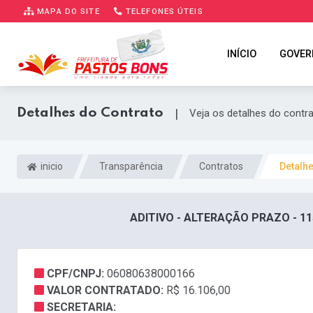
MAPA DO SITE
TELEFONES ÚTEIS
INÍCIO
GOVER
Detalhes do Contrato
|
Veja os detalhes do contr
inicio
Transparência
Contratos
Detalh
ADITIVO - ALTERAÇÃO PRAZO - 11
CPF/CNPJ:
06080638000166
VALOR CONTRATADO:
R$ 16.106,00
SECRETARIA: